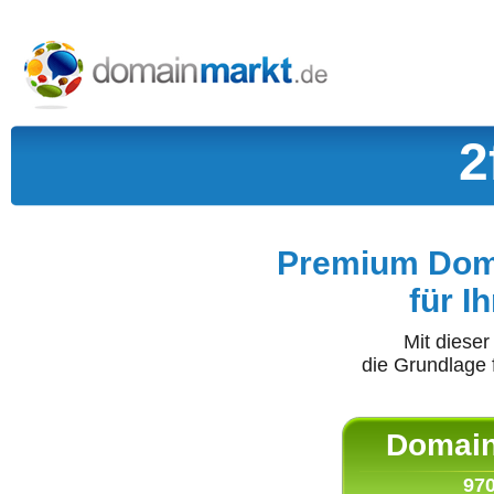
2
Premium Doma
für I
Mit diese
die Grundlage 
Domain 
970