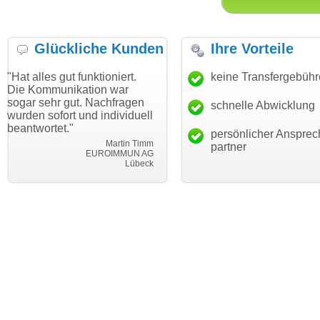
Glückliche Kunden
Ihre Vorteile
gut funktioniert.
"Danke für den schnellen
keine Transfergebüh
"Ich bin d
nikation war
Transfer und guten Service!"
Wunschdo
 gut. Nachfragen
haben. Die
schnelle Abwicklung
Thomas Schäfer
rt und individuell
mein Busi
i can eckert communication GmbH
Würzburg
t."
hundertpro
persönlicher Ansprec
Martin Timm
partner
EUROIMMUN AG
Lübeck