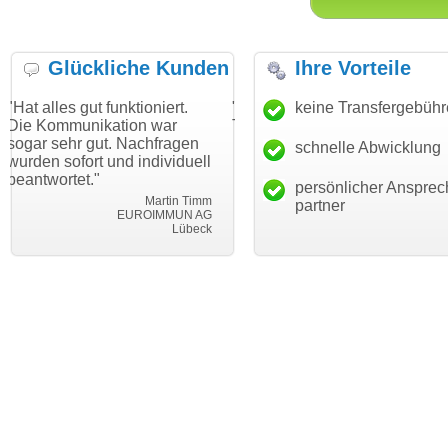
Glückliche Kunden
Ihre Vorteile
t funktioniert.
"Danke für den schnellen
keine Transfergebüh
"Ich bin da
ikation war
Transfer und guten Service!"
Wunschdoma
gut. Nachfragen
haben. Die 
schnelle Abwicklung
Thomas Schäfer
t und individuell
mein Busin
i can eckert communication GmbH
Würzburg
"
hundertproz
persönlicher Ansprec
Martin Timm
partner
EUROIMMUN AG
Lübeck