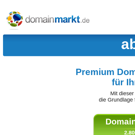
a
Premium Doma
für I
Mit diese
die Grundlage 
Domain 
2.80