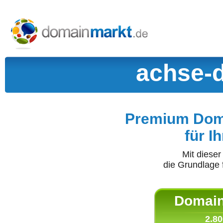
achse-d
Premium Doma
für I
Mit diese
die Grundlage 
Domain 
2.80