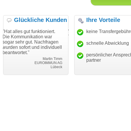
Glückliche Kunden
Ihre Vorteile
t funktioniert.
"Danke für den schnellen
keine Transfergebüh
"Ich bin da
ikation war
Transfer und guten Service!"
Wunschdoma
gut. Nachfragen
haben. Die 
schnelle Abwicklung
Thomas Schäfer
t und individuell
mein Busin
i can eckert communication GmbH
Würzburg
"
hundertproz
persönlicher Ansprec
Martin Timm
partner
EUROIMMUN AG
Lübeck