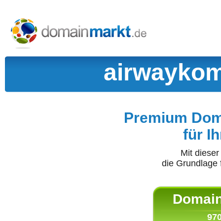
airwaykom
Premium Doma
für I
Mit diese
die Grundlage 
Domain 
970