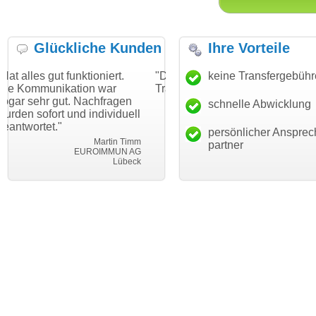
Glückliche Kunden
Ihre Vorteile
nktioniert.
"Danke für den schnellen
keine Transfergebüh
"Ich bin dankba
tion war
Transfer und guten Service!"
Wunschdomain
 Nachfragen
haben. Die Dom
schnelle Abwicklung
Thomas Schäfer
nd individuell
mein Business
i can eckert communication GmbH
Würzburg
hundertprozenti
persönlicher Ansprec
Martin Timm
partner
EUROIMMUN AG
L
Lübeck
leb