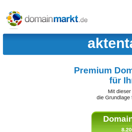
aktent
Premium Doma
für I
Mit diese
die Grundlage 
Domain 
8.20