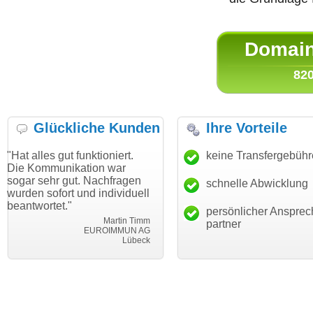
Domain 
820
Glückliche Kunden
Ihre Vorteile
ut funktioniert.
"Danke für den schnellen
keine Transfergebüh
"Ich bin da
ikation war
Transfer und guten Service!"
Wunschdom
gut. Nachfragen
haben. Die
schnelle Abwicklung
Thomas Schäfer
rt und individuell
mein Busin
i can eckert communication GmbH
Würzburg
."
hundertproz
persönlicher Ansprec
Martin Timm
partner
EUROIMMUN AG
Lübeck