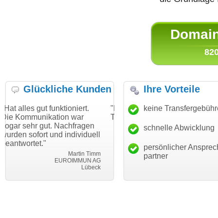
Domain 
820
Glückliche Kunden
Ihre Vorteile
funktioniert.
"Danke für den schnellen
keine Transfergebüh
"Ich bin dank
ation war
Transfer und guten Service!"
Wunschdomai
t. Nachfragen
haben. Die Do
schnelle Abwicklung
Thomas Schäfer
und individuell
mein Busines
i can eckert communication GmbH
Würzburg
hundertprozen
persönlicher Ansprec
Martin Timm
partner
EUROIMMUN AG
Lübeck
l