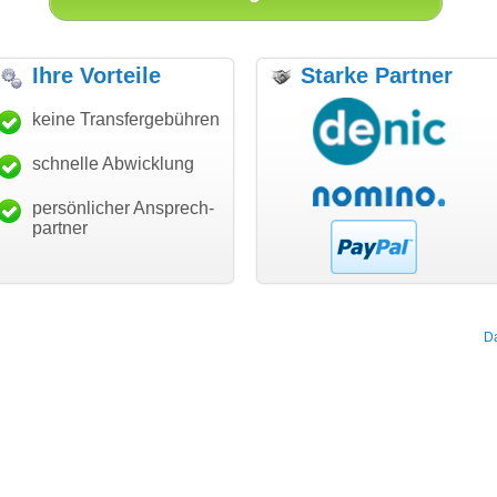
Ihre Vorteile
Starke Partner
ch bin dankbar, meine
keine Transfergebühren
"Super Abwicklung, vielen
"V
nschdomain gefunden zu
Dank!"
Au
ben. Die Domain passt für
ge
schnelle Abwicklung
modern software GbR
in Business und mich
Michael Aigner
Landau an der Isar
ndertprozentig."
persönlicher Ansprech-
Janina Köck
partner
Leben im Einklang
leben-im-einklang.de
Köln
D