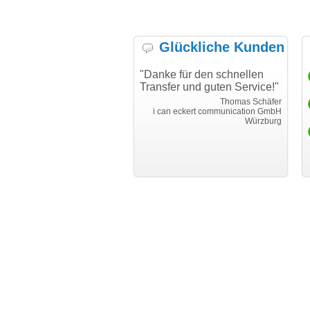
Glückliche Kunden
t alles gut funktioniert.
"Danke für den schnellen
"I
e Kommunikation war
Transfer und guten Service!"
Wu
ar sehr gut. Nachfragen
ha
Thomas Schäfer
den sofort und individuell
me
i can eckert communication GmbH
Würzburg
ntwortet."
hu
Martin Timm
EUROIMMUN AG
Lübeck