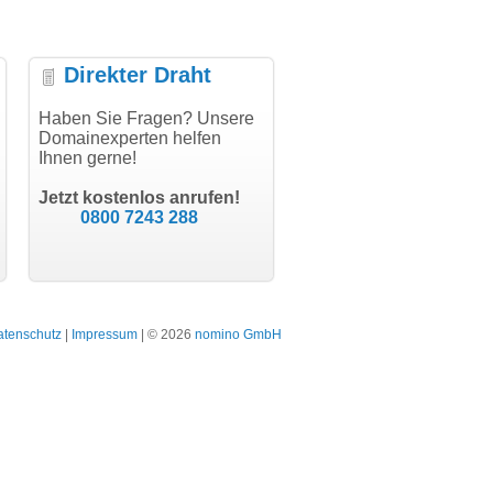
Direkter Draht
ielen Dank für den
Haben Sie Fragen? Unsere
"Herzlichen Dank
"D
thCode - hat alles prima
Domainexperten helfen
domainmarkt.de Team. Der
fu
klappt!"
Ihnen gerne!
Domainkauf hat sich jetzt
di
schon gelohnt."
Tr
Till Kraemer
Jetzt kostenlos anrufen!
Schauspieler
Julia Jäschke
0800 7243 288
bodydesign.de
Bergisch Gladbach
atenschutz
|
Impressum
| © 2026
nomino GmbH