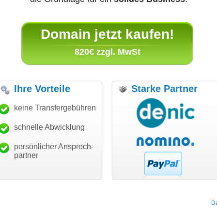
Domain jetzt kaufen!
820€ zzgl. MwSt
Ihre Vorteile
Starke Partner
nke für den schnellen
keine Transfergebühren
"Ich bin dankbar, meine
"Su
nsfer und guten Service!"
Wunschdomain gefunden zu
Da
haben. Die Domain passt für
schnelle Abwicklung
Thomas Schäfer
mein Business und mich
i can eckert communication GmbH
Würzburg
hundertprozentig."
persönlicher Ansprech-
Janina Köck
partner
Leben im Einklang
leben-im-einklang.de
Köln
D