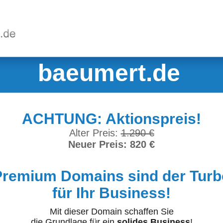
baeumert.de
ACHTUNG: Aktionspreis!
Alter Preis:
1.290 €
Neuer Preis: 820 €
Premium Domains sind der Turb
für Ihr Business!
Mit dieser Domain schaffen Sie
die Grundlage für ein
solides Business
!