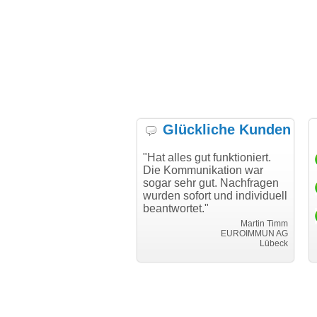
Glückliche Kunden
h möchte mich bei Ihnen
"Hat alles gut funktioniert.
"Da
h für den reibungslosen
Die Kommunikation war
Tra
auf beim Transfer
sogar sehr gut. Nachfragen
anken."
wurden sofort und individuell
beantwortet."
Achim Ginster
www.vor-ort-finden.com
Martin Timm
EUROIMMUN AG
Lübeck