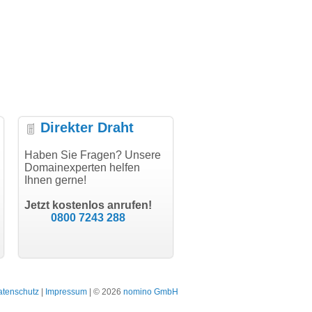
Direkter Draht
per Abwicklung, vielen
Haben Sie Fragen? Unsere
"Vielen Dank für den
"H
nk!"
Domainexperten helfen
AuthCode - hat alles prima
do
Ihnen gerne!
geklappt!"
Do
modern software GbR
sc
Michael Aigner
Till Kraemer
Landau an der Isar
Jetzt kostenlos anrufen!
Schauspieler
0800 7243 288
atenschutz
|
Impressum
| © 2026
nomino GmbH