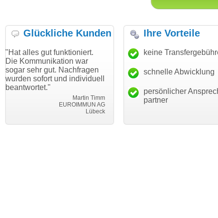
Glückliche Kunden
Ihre Vorteile
ut funktioniert.
"Danke für den schnellen
keine Transfergebüh
"Ich bin da
ikation war
Transfer und guten Service!"
Wunschdom
gut. Nachfragen
haben. Die
schnelle Abwicklung
Thomas Schäfer
rt und individuell
mein Busin
i can eckert communication GmbH
Würzburg
."
hundertproz
persönlicher Ansprec
Martin Timm
partner
EUROIMMUN AG
Lübeck