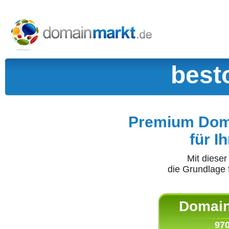
best
Premium Doma
für I
Mit diese
die Grundlage 
Domain 
970