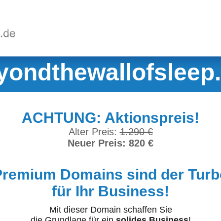
yondthewallofsleep
ACHTUNG: Aktionspreis!
Alter Preis:
1.290 €
Neuer Preis: 820 €
Premium Domains sind der Turb
für Ihr Business!
Mit dieser Domain schaffen Sie
die Grundlage für ein
solides Business
!