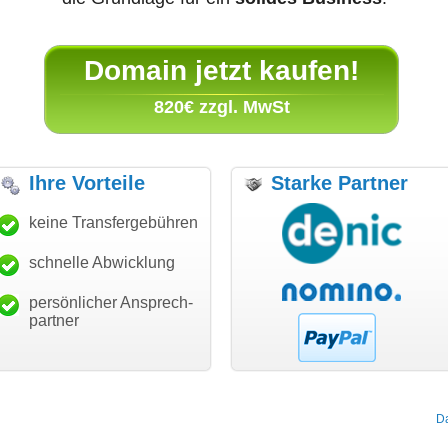
Domain jetzt kaufen!
820€ zzgl. MwSt
Ihre Vorteile
Starke Partner
anke für den schnellen
keine Transfergebühren
"Ich bin dankbar, meine
"S
ansfer und guten Service!"
Wunschdomain gefunden zu
Da
haben. Die Domain passt für
schnelle Abwicklung
Thomas Schäfer
mein Business und mich
i can eckert communication GmbH
Würzburg
hundertprozentig."
persönlicher Ansprech-
Janina Köck
partner
Leben im Einklang
leben-im-einklang.de
Köln
D