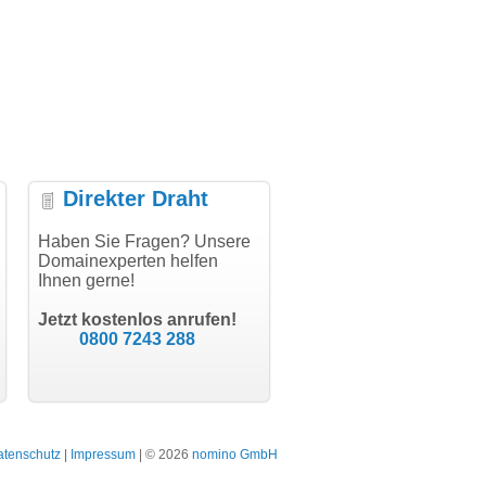
Direkter Draht
uper Abwicklung, vielen
Haben Sie Fragen? Unsere
"Vielen Dank für den
"H
nk!"
Domainexperten helfen
AuthCode - hat alles prima
do
Ihnen gerne!
geklappt!"
Do
modern software GbR
sc
Michael Aigner
Till Kraemer
Landau an der Isar
Jetzt kostenlos anrufen!
Schauspieler
0800 7243 288
atenschutz
|
Impressum
| © 2026
nomino GmbH