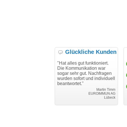
Glückliche Kunden
h möchte mich bei Ihnen
"Hat alles gut funktioniert.
"D
h für den reibungslosen
Die Kommunikation war
Tr
auf beim Transfer
sogar sehr gut. Nachfragen
danken."
wurden sofort und individuell
beantwortet."
Achim Ginster
www.vor-ort-finden.com
Martin Timm
EUROIMMUN AG
Lübeck