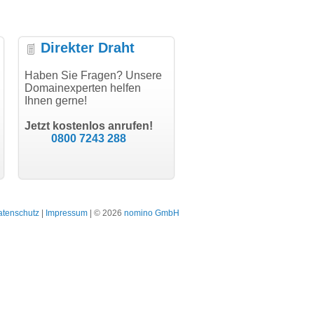
Direkter Draht
"Vielen Dank für den
Haben Sie Fragen? Unsere
"Herzlichen Dank
AuthCode - hat alles prima
Domainexperten helfen
domainmarkt.de Team. Der
geklappt!"
Ihnen gerne!
Domainkauf hat sich jetzt
bR
schon gelohnt."
er
Till Kraemer
ar
Jetzt kostenlos anrufen!
Schauspieler
Julia Jäsch
0800 7243 288
bodydesign.
Bergisch Gladba
atenschutz
|
Impressum
| © 2026
nomino GmbH