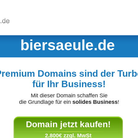
biersaeule.de
Premium Domains sind der Turb
für Ihr Business!
Mit dieser Domain schaffen Sie
die Grundlage für ein
solides Business
!
Domain jetzt kaufen!
2.800€ zzgl. MwSt