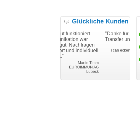
Glückliche Kunden
"Hat alles gut funktioniert.
"Danke für den schnellen
Die Kommunikation war
Transfer und guten Service!
sogar sehr gut. Nachfragen
Thomas Schäfe
wurden sofort und individuell
i can eckert communication Gmb
Würzbur
beantwortet."
r
m
Martin Timm
EUROIMMUN AG
Lübeck