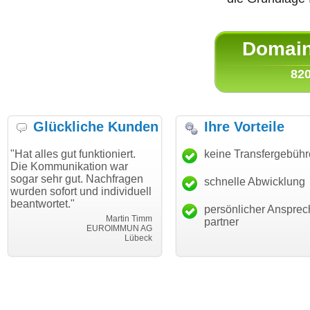
Domain 
820
Glückliche Kunden
Ihre Vorteile
gut funktioniert.
"Danke für den schnellen
keine Transfergebüh
"Ich bin 
nikation war
Transfer und guten Service!"
Wunschdo
r gut. Nachfragen
haben. Di
schnelle Abwicklung
Thomas Schäfer
ort und individuell
mein Bus
i can eckert communication GmbH
Würzburg
t."
hundertpr
persönlicher Ansprec
Martin Timm
partner
EUROIMMUN AG
Lübeck