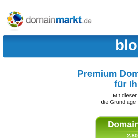
blo
Premium Doma
für I
Mit diese
die Grundlage 
Domain 
2.80