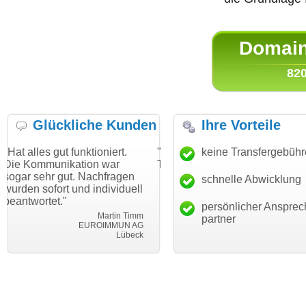
Domain 
820
Glückliche Kunden
Ihre Vorteile
t funktioniert.
"Danke für den schnellen
keine Transfergebüh
"Ich bin da
ikation war
Transfer und guten Service!"
Wunschdoma
gut. Nachfragen
haben. Die 
schnelle Abwicklung
Thomas Schäfer
t und individuell
mein Busin
i can eckert communication GmbH
Würzburg
"
hundertproz
persönlicher Ansprec
Martin Timm
partner
EUROIMMUN AG
Lübeck