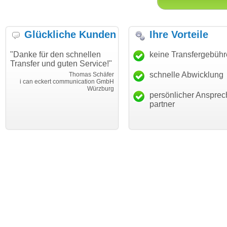
Glückliche Kunden
Ihre Vorteile
"Danke für den schnellen
"Ich bin dankbar, meine
keine Transfergebüh
Transfer und guten Service!"
Wunschdomain gefunden zu
haben. Die Domain passt für
schnelle Abwicklung
Thomas Schäfer
mein Business und mich
i can eckert communication GmbH
Würzburg
hundertprozentig."
persönlicher Ansprec
Janina Köc
partner
Leben im Einklan
leben-im-einklang.d
Köl