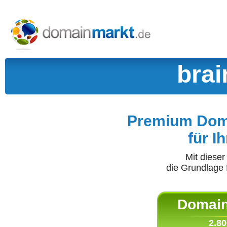
brai
Premium Doma
für I
Mit diese
die Grundlage 
Domain 
2.80