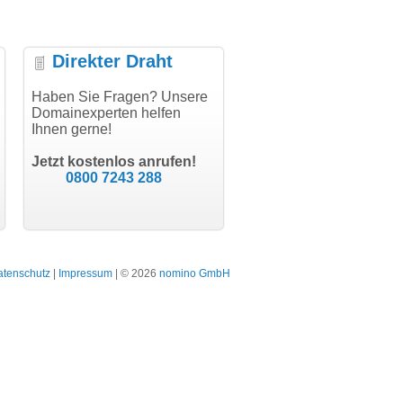
Direkter Draht
uper Abwicklung, vielen
Haben Sie Fragen? Unsere
"Vielen Dank für den
"H
nk!"
Domainexperten helfen
AuthCode - hat alles prima
do
Ihnen gerne!
geklappt!"
Do
modern software GbR
sc
Michael Aigner
Till Kraemer
Landau an der Isar
Jetzt kostenlos anrufen!
Schauspieler
0800 7243 288
atenschutz
|
Impressum
| © 2026
nomino GmbH