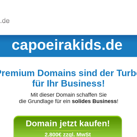
capoeirakids.de
Premium Domains sind der Turb
für Ihr Business!
Mit dieser Domain schaffen Sie
die Grundlage für ein
solides Business
!
Domain jetzt kaufen!
2.800€ zzgl. MwSt