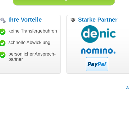
Ihre Vorteile
Starke Partner
anke für den schnellen
keine Transfergebühren
"Ich bin dankbar, meine
"S
ansfer und guten Service!"
Wunschdomain gefunden zu
Da
haben. Die Domain passt für
schnelle Abwicklung
Thomas Schäfer
mein Business und mich
i can eckert communication GmbH
Würzburg
hundertprozentig."
persönlicher Ansprech-
Janina Köck
partner
Leben im Einklang
leben-im-einklang.de
Köln
D