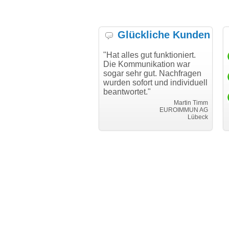
Glückliche Kunden
h möchte mich bei Ihnen
"Hat alles gut funktioniert.
"D
h für den reibungslosen
Die Kommunikation war
Tr
auf beim Transfer
sogar sehr gut. Nachfragen
danken."
wurden sofort und individuell
beantwortet."
Achim Ginster
www.vor-ort-finden.com
Martin Timm
EUROIMMUN AG
Lübeck