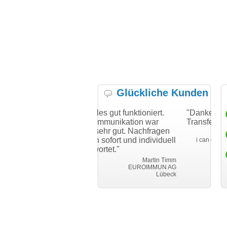
Glückliche Kunden
hnen
"Hat alles gut funktioniert.
"Danke für den schnel
osen
Die Kommunikation war
Transfer und guten Ser
sogar sehr gut. Nachfragen
Thomas 
wurden sofort und individuell
i can eckert communicati
W
beantwortet."
Ginster
den.com
Martin Timm
EUROIMMUN AG
Lübeck