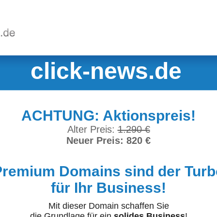
click-news.de
ACHTUNG: Aktionspreis!
Alter Preis:
1.290 €
Neuer Preis: 820 €
Premium Domains sind der Turb
für Ihr Business!
Mit dieser Domain schaffen Sie
die Grundlage für ein
solides Business
!