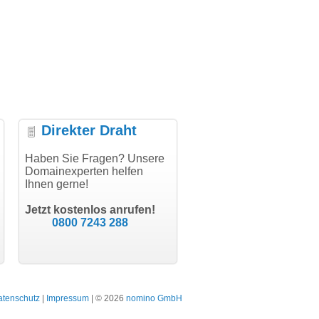
Direkter Draht
elen
Haben Sie Fragen? Unsere
"Vielen Dank für den
"Herzlichen Dank
Domainexperten helfen
AuthCode - hat alles prima
domainmarkt.de Team.
Ihnen gerne!
geklappt!"
Domainkauf hat sich je
are GbR
schon gelohnt."
l Aigner
Till Kraemer
der Isar
Jetzt kostenlos anrufen!
Schauspieler
Julia
0800 7243 288
bodyd
Bergisch 
atenschutz
|
Impressum
| © 2026
nomino GmbH