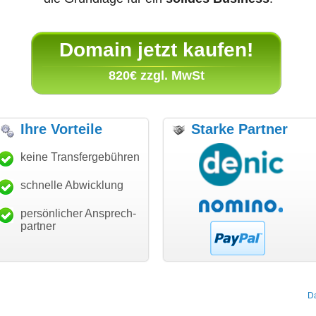
Domain jetzt kaufen!
820€ zzgl. MwSt
Ihre Vorteile
Starke Partner
len
keine Transfergebühren
"Ich bin dankbar, meine
"Super Abwicklung, vi
vice!"
Wunschdomain gefunden zu
Dank!"
haben. Die Domain passt für
schnelle Abwicklung
Schäfer
modern softw
mein Business und mich
on GmbH
Michae
ürzburg
Landau an 
hundertprozentig."
persönlicher Ansprech-
Janina Köck
partner
Leben im Einklang
leben-im-einklang.de
Köln
D