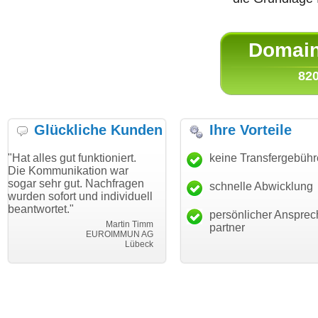
Domain 
820
Glückliche Kunden
Ihre Vorteile
gut funktioniert.
"Danke für den schnellen
keine Transfergebüh
"Ich bin d
nikation war
Transfer und guten Service!"
Wunschdo
 gut. Nachfragen
haben. Die
schnelle Abwicklung
Thomas Schäfer
ort und individuell
mein Busi
i can eckert communication GmbH
Würzburg
t."
hundertpro
persönlicher Ansprec
Martin Timm
partner
EUROIMMUN AG
Lübeck