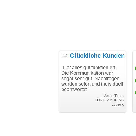
Glückliche Kunden
h möchte mich bei Ihnen
"Hat alles gut funktioniert.
"D
h für den reibungslosen
Die Kommunikation war
Tr
auf beim Transfer
sogar sehr gut. Nachfragen
danken."
wurden sofort und individuell
beantwortet."
Achim Ginster
www.vor-ort-finden.com
Martin Timm
EUROIMMUN AG
Lübeck