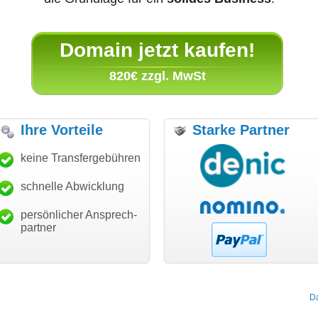
Domain jetzt kaufen!
820€ zzgl. MwSt
Ihre Vorteile
Starke Partner
anke für den schnellen
keine Transfergebühren
"Ich bin dankbar, meine
"S
ansfer und guten Service!"
Wunschdomain gefunden zu
Da
haben. Die Domain passt für
schnelle Abwicklung
Thomas Schäfer
mein Business und mich
i can eckert communication GmbH
Würzburg
hundertprozentig."
persönlicher Ansprech-
Janina Köck
partner
Leben im Einklang
leben-im-einklang.de
Köln
D