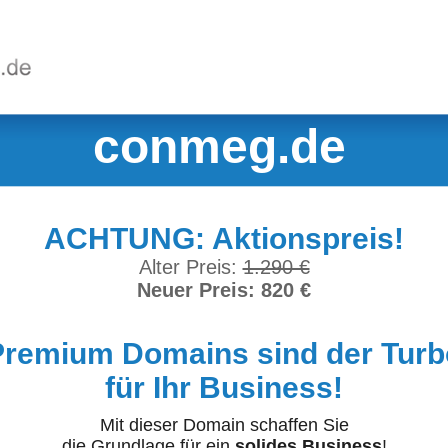
conmeg.de
ACHTUNG: Aktionspreis!
Alter Preis:
1.290 €
Neuer Preis: 820 €
Premium Domains sind der Turb
für Ihr Business!
Mit dieser Domain schaffen Sie
die Grundlage für ein
solides Business
!