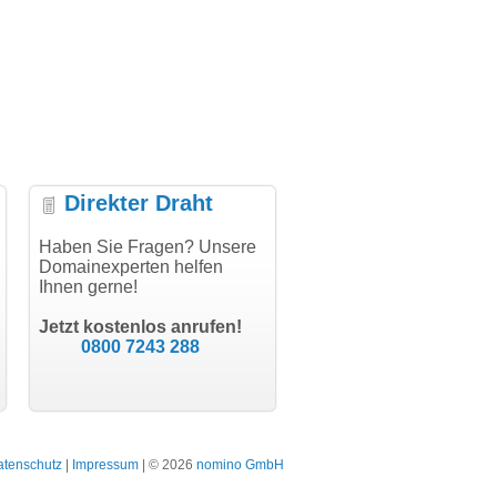
Direkter Draht
uper Abwicklung, vielen
Haben Sie Fragen? Unsere
"Vielen Dank für den
"H
nk!"
Domainexperten helfen
AuthCode - hat alles prima
do
Ihnen gerne!
geklappt!"
Do
modern software GbR
sc
Michael Aigner
Till Kraemer
Landau an der Isar
Jetzt kostenlos anrufen!
Schauspieler
0800 7243 288
atenschutz
|
Impressum
| © 2026
nomino GmbH