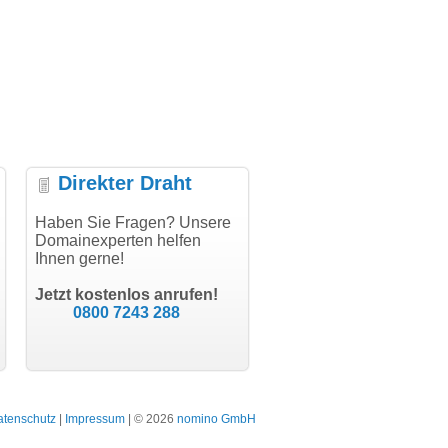
Direkter Draht
"Vielen Dank für den
Haben Sie Fragen? Unsere
"Herzlichen Dank
AuthCode - hat alles prima
Domainexperten helfen
domainmarkt.de Team. Der
geklappt!"
Ihnen gerne!
Domainkauf hat sich jetzt
bR
schon gelohnt."
er
Till Kraemer
ar
Jetzt kostenlos anrufen!
Schauspieler
Julia Jäsch
0800 7243 288
bodydesign.
Bergisch Gladba
atenschutz
|
Impressum
| © 2026
nomino GmbH