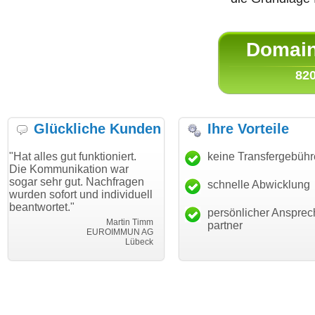
Domain 
820
Glückliche Kunden
Ihre Vorteile
gut funktioniert.
"Danke für den schnellen
keine Transfergebüh
"Ich bin d
nikation war
Transfer und guten Service!"
Wunschdo
 gut. Nachfragen
haben. Die
schnelle Abwicklung
Thomas Schäfer
ort und individuell
mein Busi
i can eckert communication GmbH
Würzburg
t."
hundertpro
persönlicher Ansprec
Martin Timm
partner
EUROIMMUN AG
Lübeck