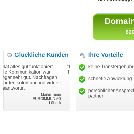
Domain 
820
Glückliche Kunden
Ihre Vorteile
unktioniert.
"Danke für den schnellen
keine Transfergebüh
"Ich bin dankb
tion war
Transfer und guten Service!"
Wunschdomain
. Nachfragen
haben. Die Do
schnelle Abwicklung
Thomas Schäfer
nd individuell
mein Business
i can eckert communication GmbH
Würzburg
hundertprozent
persönlicher Ansprec
Martin Timm
partner
EUROIMMUN AG
Lübeck
le