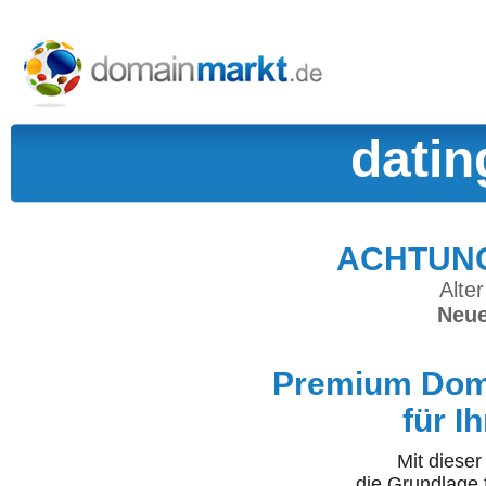
datin
ACHTUNG:
Alter
Neue
Premium Doma
für I
Mit diese
die Grundlage 