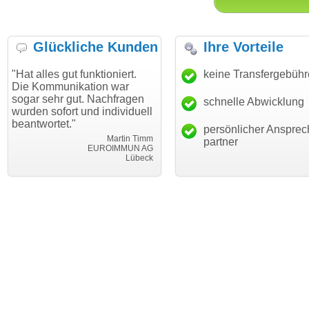
Glückliche Kunden
Ihre Vorteile
s gut funktioniert.
"Danke für den schnellen
keine Transfergebüh
"Ich bin
munikation war
Transfer und guten Service!"
Wunschd
hr gut. Nachfragen
haben. 
schnelle Abwicklung
Thomas Schäfer
ofort und individuell
mein Bu
i can eckert communication GmbH
Würzburg
tet."
hundertp
persönlicher Ansprec
Martin Timm
partner
EUROIMMUN AG
Lübeck