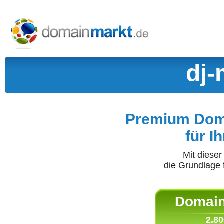
dj-
Premium Doma
für I
Mit diese
die Grundlage 
Domain 
2.80