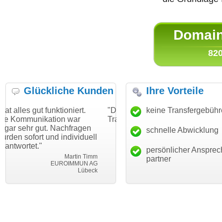
Domain 
820
Glückliche Kunden
Ihre Vorteile
ktioniert.
"Danke für den schnellen
keine Transfergebüh
"Ich bin dankba
ion war
Transfer und guten Service!"
Wunschdomain 
 Nachfragen
haben. Die Doma
schnelle Abwicklung
Thomas Schäfer
d individuell
mein Business 
i can eckert communication GmbH
Würzburg
hundertprozenti
persönlicher Ansprec
Martin Timm
partner
EUROIMMUN AG
Le
Lübeck
lebe