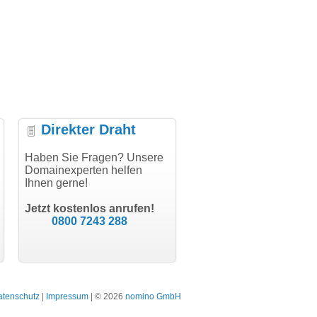
Direkter Draht
uper Abwicklung, vielen
Haben Sie Fragen? Unsere
"Vielen Dank für den
"H
nk!"
Domainexperten helfen
AuthCode - hat alles prima
do
Ihnen gerne!
geklappt!"
Do
modern software GbR
sc
Michael Aigner
Till Kraemer
Landau an der Isar
Jetzt kostenlos anrufen!
Schauspieler
0800 7243 288
atenschutz
|
Impressum
| © 2026
nomino GmbH