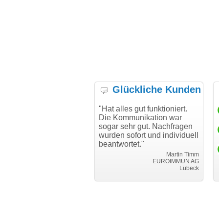
Glückliche Kunden
h möchte mich bei Ihnen
"Hat alles gut funktioniert.
"D
h für den reibungslosen
Die Kommunikation war
Tr
auf beim Transfer
sogar sehr gut. Nachfragen
danken."
wurden sofort und individuell
beantwortet."
Achim Ginster
www.vor-ort-finden.com
Martin Timm
EUROIMMUN AG
Lübeck