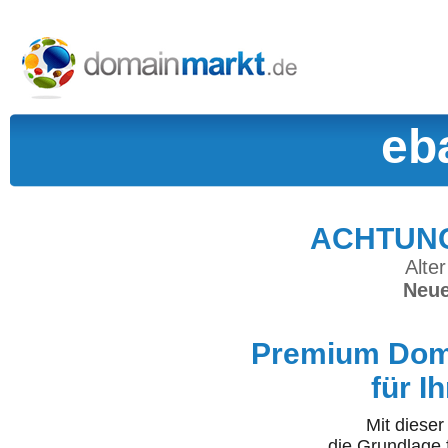
eb
ACHTUNG:
Alter
Neue
Premium Doma
für I
Mit diese
die Grundlage 