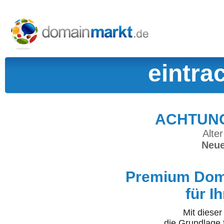
eintrac
ACHTUNG:
Alter
Neue
Premium Doma
für I
Mit diese
die Grundlage 