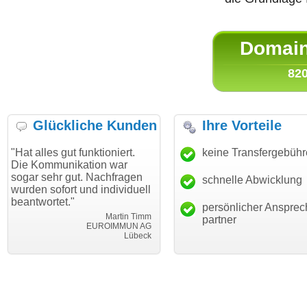
Domain 
820
Glückliche Kunden
Ihre Vorteile
 gut funktioniert.
"Danke für den schnellen
keine Transfergebüh
"Ich bin
unikation war
Transfer und guten Service!"
Wunschd
hr gut. Nachfragen
haben. D
schnelle Abwicklung
Thomas Schäfer
fort und individuell
mein Bus
i can eckert communication GmbH
Würzburg
et."
hundertp
persönlicher Ansprec
Martin Timm
partner
EUROIMMUN AG
Lübeck