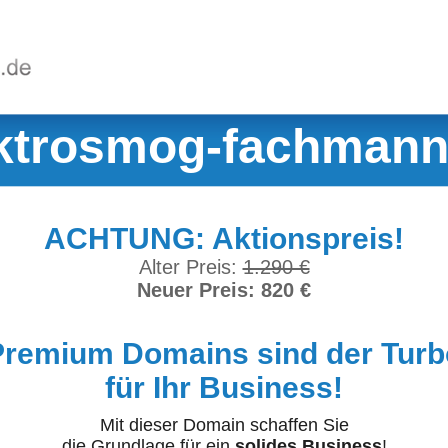
ktrosmog-fachmann
ACHTUNG: Aktionspreis!
Alter Preis:
1.290 €
Neuer Preis: 820 €
Premium Domains sind der Turb
für Ihr Business!
Mit dieser Domain schaffen Sie
die Grundlage für ein
solides Business
!