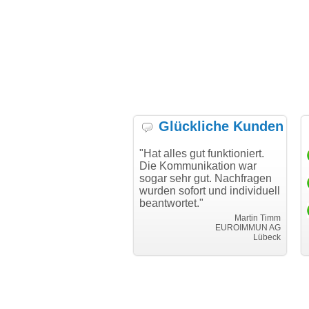
Glückliche Kunden
möchte mich bei Ihnen
"Hat alles gut funktioniert.
"Dank
für den reibungslosen
Die Kommunikation war
Trans
f beim Transfer
sogar sehr gut. Nachfragen
ken."
wurden sofort und individuell
i c
beantwortet."
Achim Ginster
www.vor-ort-finden.com
Martin Timm
EUROIMMUN AG
Lübeck