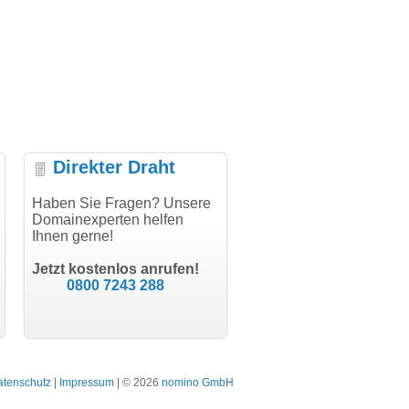
Direkter Draht
r Abwicklung, vielen
Haben Sie Fragen? Unsere
"Vielen Dank für den
"Her
!"
Domainexperten helfen
AuthCode - hat alles prima
doma
Ihnen gerne!
geklappt!"
Domai
modern software GbR
schon
Michael Aigner
Till Kraemer
Landau an der Isar
Jetzt kostenlos anrufen!
Schauspieler
0800 7243 288
atenschutz
|
Impressum
| © 2026
nomino GmbH