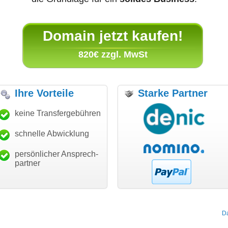
Domain jetzt kaufen!
820€ zzgl. MwSt
Ihre Vorteile
Starke Partner
e für den schnellen
keine Transfergebühren
"Ich bin dankbar, meine
"Supe
fer und guten Service!"
Wunschdomain gefunden zu
Dank
haben. Die Domain passt für
schnelle Abwicklung
Thomas Schäfer
mein Business und mich
an eckert communication GmbH
Würzburg
hundertprozentig."
persönlicher Ansprech-
Janina Köck
partner
Leben im Einklang
leben-im-einklang.de
Köln
D