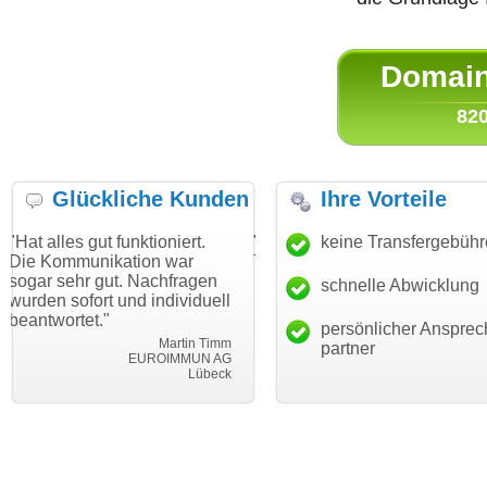
Domain 
820
Glückliche Kunden
Ihre Vorteile
t funktioniert.
"Danke für den schnellen
keine Transfergebüh
"Ich bin dan
ikation war
Transfer und guten Service!"
Wunschdoma
ut. Nachfragen
haben. Die 
schnelle Abwicklung
Thomas Schäfer
t und individuell
mein Busin
i can eckert communication GmbH
Würzburg
"
hundertproze
persönlicher Ansprec
Martin Timm
partner
EUROIMMUN AG
Lübeck