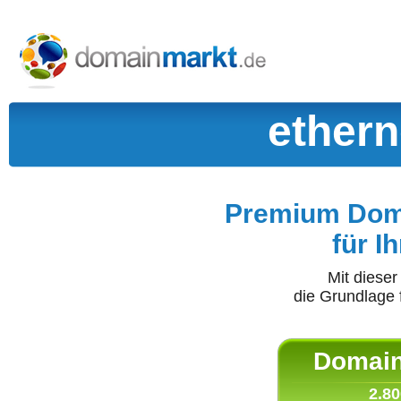
ethern
Premium Doma
für I
Mit diese
die Grundlage 
Domain 
2.80