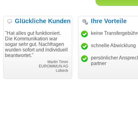
Glückliche Kunden
Ihre Vorteile
s gut funktioniert.
"Danke für den schnellen
keine Transfergebüh
"Ich bin
munikation war
Transfer und guten Service!"
Wunsch
hr gut. Nachfragen
haben. 
schnelle Abwicklung
Thomas Schäfer
ofort und individuell
mein Bu
i can eckert communication GmbH
Würzburg
tet."
hundertp
persönlicher Ansprec
Martin Timm
partner
EUROIMMUN AG
Lübeck