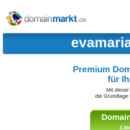
evamaria
Premium Doma
für I
Mit diese
die Grundlage 
Domain 
2.80