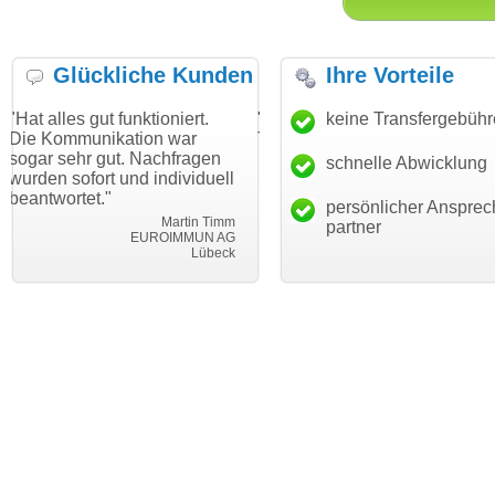
Glückliche Kunden
Ihre Vorteile
t funktioniert.
"Danke für den schnellen
keine Transfergebüh
"Ich bin dan
ikation war
Transfer und guten Service!"
Wunschdoma
ut. Nachfragen
haben. Die 
schnelle Abwicklung
Thomas Schäfer
t und individuell
mein Busin
i can eckert communication GmbH
Würzburg
"
hundertproze
persönlicher Ansprec
Martin Timm
partner
EUROIMMUN AG
Lübeck