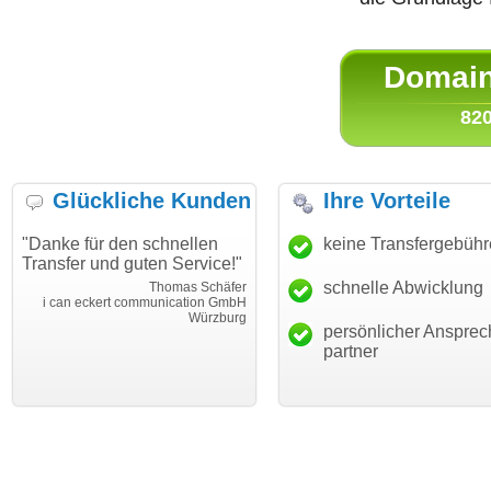
Domain 
820
Glückliche Kunden
Ihre Vorteile
"Danke für den schnellen
"Ich bin dankbar, meine
keine Transfergebüh
Transfer und guten Service!"
Wunschdomain gefunden zu
haben. Die Domain passt für
schnelle Abwicklung
Thomas Schäfer
mein Business und mich
i can eckert communication GmbH
Würzburg
hundertprozentig."
persönlicher Ansprec
Janina Köc
partner
Leben im Einklan
leben-im-einklang.d
Köl