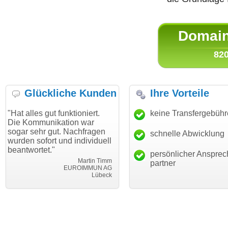
Domain 
820
Glückliche Kunden
Ihre Vorteile
 gut funktioniert.
"Danke für den schnellen
keine Transfergebüh
"Ich bin
unikation war
Transfer und guten Service!"
Wunschd
hr gut. Nachfragen
haben. D
schnelle Abwicklung
Thomas Schäfer
fort und individuell
mein Bus
i can eckert communication GmbH
Würzburg
et."
hundertp
persönlicher Ansprec
Martin Timm
partner
EUROIMMUN AG
Lübeck