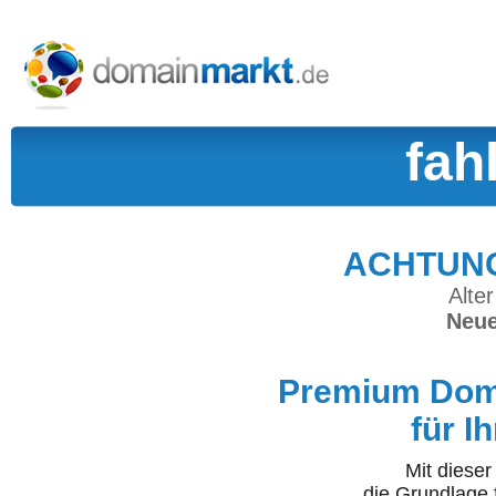
fah
ACHTUNG:
Alter
Neue
Premium Doma
für I
Mit diese
die Grundlage 