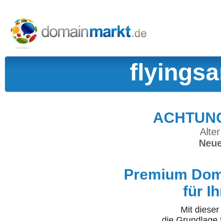
flyings
ACHTUNG:
Alter
Neue
Premium Doma
für I
Mit diese
die Grundlage 