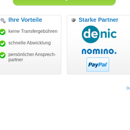
Ihre Vorteile
Starke Partner
anke für den schnellen
keine Transfergebühren
"Ich bin dankbar, meine
"S
ansfer und guten Service!"
Wunschdomain gefunden zu
Da
haben. Die Domain passt für
schnelle Abwicklung
Thomas Schäfer
mein Business und mich
i can eckert communication GmbH
Würzburg
hundertprozentig."
persönlicher Ansprech-
Janina Köck
partner
Leben im Einklang
leben-im-einklang.de
Köln
D