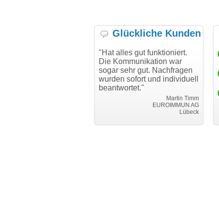
Glückliche Kunden
h möchte mich bei Ihnen
"Hat alles gut funktioniert.
"D
h für den reibungslosen
Die Kommunikation war
Tr
auf beim Transfer
sogar sehr gut. Nachfragen
danken."
wurden sofort und individuell
beantwortet."
Achim Ginster
www.vor-ort-finden.com
Martin Timm
EUROIMMUN AG
Lübeck