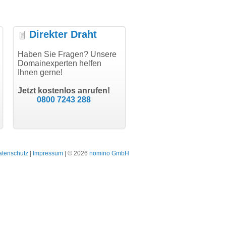
Direkter Draht
uper Abwicklung, vielen
Haben Sie Fragen? Unsere
"Vielen Dank für den
"H
nk!"
Domainexperten helfen
AuthCode - hat alles prima
do
Ihnen gerne!
geklappt!"
Do
modern software GbR
sc
Michael Aigner
Till Kraemer
Landau an der Isar
Jetzt kostenlos anrufen!
Schauspieler
0800 7243 288
atenschutz
|
Impressum
| © 2026
nomino GmbH