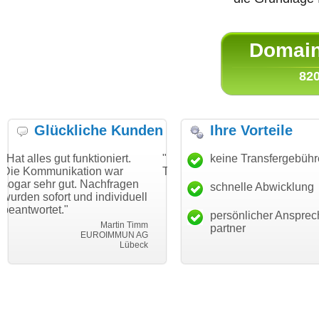
Domain 
820
Glückliche Kunden
Ihre Vorteile
funktioniert.
"Danke für den schnellen
keine Transfergebüh
"Ich bin dank
ation war
Transfer und guten Service!"
Wunschdomai
t. Nachfragen
haben. Die Do
schnelle Abwicklung
Thomas Schäfer
und individuell
mein Busines
i can eckert communication GmbH
Würzburg
hundertprozen
persönlicher Ansprec
Martin Timm
partner
EUROIMMUN AG
Lübeck
l