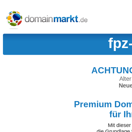
fpz
ACHTUNG:
Alter
Neue
Premium Doma
für I
Mit diese
die Grundlage 