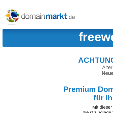
freew
ACHTUNG:
Alter
Neue
Premium Doma
für I
Mit diese
die Grundlage 