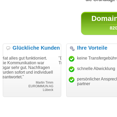
Domain 
820
Glückliche Kunden
Ihre Vorteile
funktioniert.
"Danke für den schnellen
keine Transfergebüh
"Ich bin dank
ation war
Transfer und guten Service!"
Wunschdomai
t. Nachfragen
haben. Die Do
schnelle Abwicklung
Thomas Schäfer
und individuell
mein Busines
i can eckert communication GmbH
Würzburg
hundertprozen
persönlicher Ansprec
Martin Timm
partner
EUROIMMUN AG
Lübeck
l