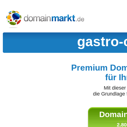
gastro-
Premium Doma
für I
Mit diese
die Grundlage 
Domain 
2.80