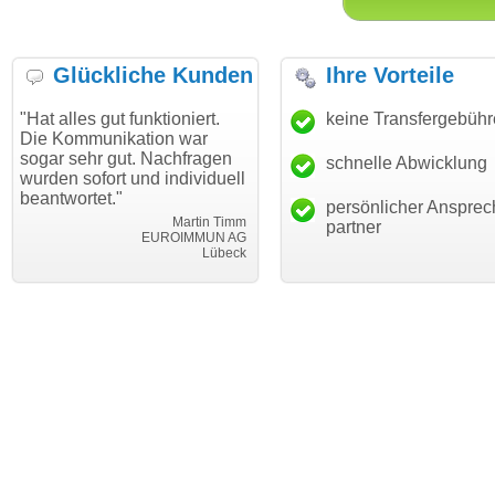
Glückliche Kunden
Ihre Vorteile
s gut funktioniert.
"Danke für den schnellen
keine Transfergebüh
"Ich bin
munikation war
Transfer und guten Service!"
Wunsch
hr gut. Nachfragen
haben. 
schnelle Abwicklung
Thomas Schäfer
ofort und individuell
mein Bu
i can eckert communication GmbH
Würzburg
tet."
hundertp
persönlicher Ansprec
Martin Timm
partner
EUROIMMUN AG
Lübeck