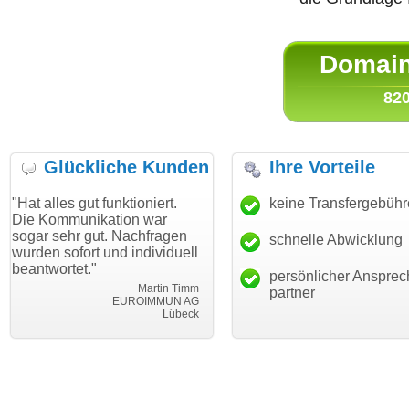
Domain 
820
Glückliche Kunden
Ihre Vorteile
s gut funktioniert.
"Danke für den schnellen
keine Transfergebüh
"Ich bin
munikation war
Transfer und guten Service!"
Wunsch
hr gut. Nachfragen
haben. 
schnelle Abwicklung
Thomas Schäfer
ofort und individuell
mein Bu
i can eckert communication GmbH
Würzburg
tet."
hundertp
persönlicher Ansprec
Martin Timm
partner
EUROIMMUN AG
Lübeck