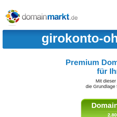
girokonto-o
Premium Doma
für I
Mit diese
die Grundlage 
Domain 
2.80