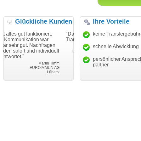
Glückliche Kunden
Ihre Vorteile
tioniert.
"Danke für den schnellen
keine Transfergebüh
"Ich bin dankbar,
on war
Transfer und guten Service!"
Wunschdomain ge
achfragen
haben. Die Domai
schnelle Abwicklung
Thomas Schäfer
individuell
mein Business un
i can eckert communication GmbH
Würzburg
hundertprozentig.
persönlicher Ansprec
Martin Timm
partner
ROIMMUN AG
Leb
Lübeck
leben-