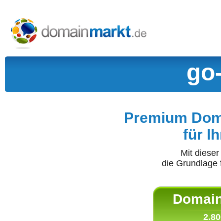
go
Premium Doma
für I
Mit diese
die Grundlage 
Domain 
2.80