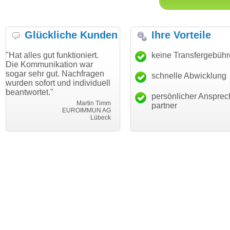
Glückliche Kunden
Ihre Vorteile
ut funktioniert.
"Danke für den schnellen
keine Transfergebüh
"Ich bin da
ikation war
Transfer und guten Service!"
Wunschdom
gut. Nachfragen
haben. Die
schnelle Abwicklung
Thomas Schäfer
rt und individuell
mein Busin
i can eckert communication GmbH
Würzburg
."
hundertproz
persönlicher Ansprec
Martin Timm
partner
EUROIMMUN AG
Lübeck