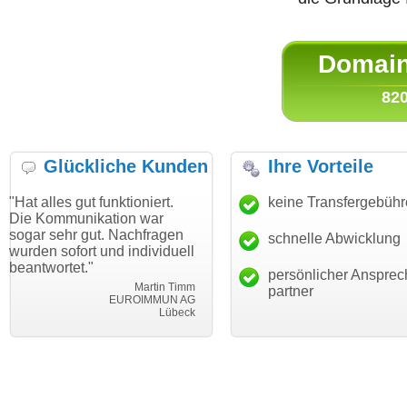
Domain 
820
Glückliche Kunden
Ihre Vorteile
gut funktioniert.
"Danke für den schnellen
keine Transfergebüh
"Ich bin d
nikation war
Transfer und guten Service!"
Wunschdo
 gut. Nachfragen
haben. Die
schnelle Abwicklung
Thomas Schäfer
rt und individuell
mein Busi
i can eckert communication GmbH
Würzburg
t."
hundertpro
persönlicher Ansprec
Martin Timm
partner
EUROIMMUN AG
Lübeck