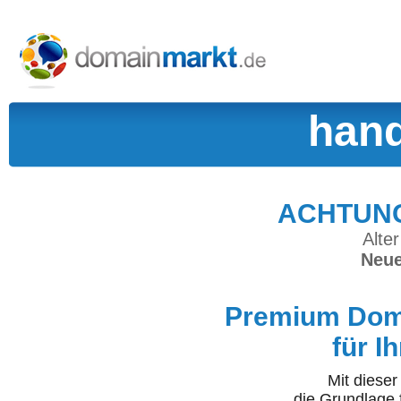
han
ACHTUNG:
Alter
Neue
Premium Doma
für I
Mit diese
die Grundlage 