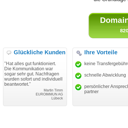
Domain 
820
Glückliche Kunden
Ihre Vorteile
gut funktioniert.
"Danke für den schnellen
keine Transfergebüh
"Ich bin 
unikation war
Transfer und guten Service!"
Wunschdo
r gut. Nachfragen
haben. Di
schnelle Abwicklung
Thomas Schäfer
ort und individuell
mein Bus
i can eckert communication GmbH
Würzburg
t."
hundertpr
persönlicher Ansprec
Martin Timm
partner
EUROIMMUN AG
Lübeck