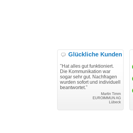
Glückliche Kunden
h möchte mich bei Ihnen
"Hat alles gut funktioniert.
"D
h für den reibungslosen
Die Kommunikation war
Tr
auf beim Transfer
sogar sehr gut. Nachfragen
danken."
wurden sofort und individuell
beantwortet."
Achim Ginster
www.vor-ort-finden.com
Martin Timm
EUROIMMUN AG
Lübeck