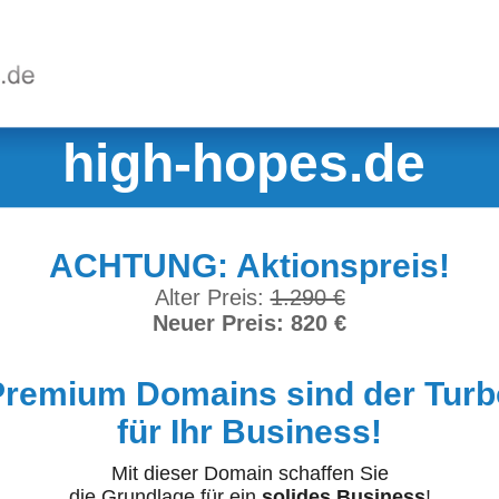
high-hopes.de
ACHTUNG: Aktionspreis!
Alter Preis:
1.290 €
Neuer Preis: 820 €
Premium Domains sind der Turb
für Ihr Business!
Mit dieser Domain schaffen Sie
die Grundlage für ein
solides Business
!