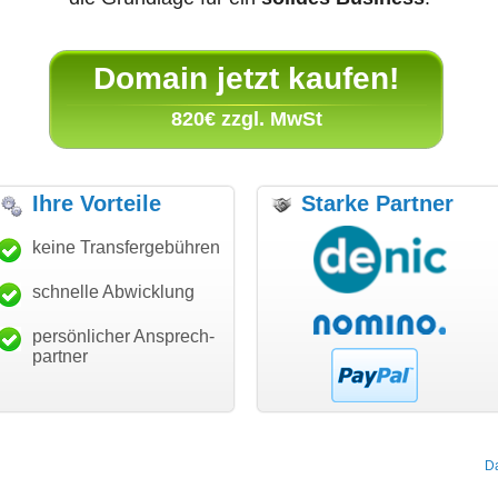
Domain jetzt kaufen!
820€ zzgl. MwSt
Ihre Vorteile
Starke Partner
anke für den schnellen
keine Transfergebühren
"Ich bin dankbar, meine
"S
ansfer und guten Service!"
Wunschdomain gefunden zu
Da
haben. Die Domain passt für
schnelle Abwicklung
Thomas Schäfer
mein Business und mich
i can eckert communication GmbH
Würzburg
hundertprozentig."
persönlicher Ansprech-
Janina Köck
partner
Leben im Einklang
leben-im-einklang.de
Köln
D