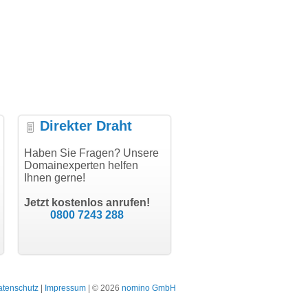
Direkter Draht
uper Abwicklung, vielen
Haben Sie Fragen? Unsere
"Vielen Dank für den
"H
nk!"
Domainexperten helfen
AuthCode - hat alles prima
do
Ihnen gerne!
geklappt!"
Do
modern software GbR
sc
Michael Aigner
Till Kraemer
Landau an der Isar
Jetzt kostenlos anrufen!
Schauspieler
0800 7243 288
atenschutz
|
Impressum
| © 2026
nomino GmbH