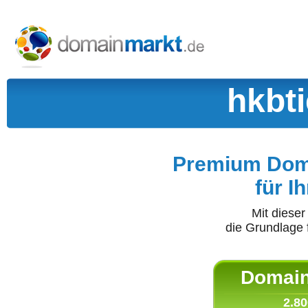
hkbt
Premium Doma
für I
Mit diese
die Grundlage 
Domain 
2.80