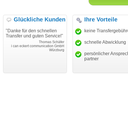
Glückliche Kunden
Ihre Vorteile
"Danke für den schnellen
"Ich bin dankbar, meine
keine Transfergebüh
Transfer und guten Service!"
Wunschdomain gefunden zu
haben. Die Domain passt für
schnelle Abwicklung
Thomas Schäfer
mein Business und mich
i can eckert communication GmbH
Würzburg
hundertprozentig."
persönlicher Ansprec
Janina Köc
partner
Leben im Einklan
leben-im-einklang.d
Köl