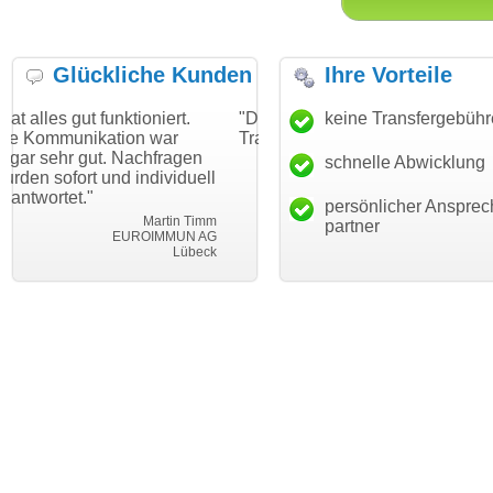
Glückliche Kunden
Ihre Vorteile
ktioniert.
"Danke für den schnellen
keine Transfergebüh
"Ich bin dankba
ion war
Transfer und guten Service!"
Wunschdomain 
 Nachfragen
haben. Die Doma
schnelle Abwicklung
Thomas Schäfer
d individuell
mein Business 
i can eckert communication GmbH
Würzburg
hundertprozenti
persönlicher Ansprec
Martin Timm
partner
EUROIMMUN AG
Le
Lübeck
lebe