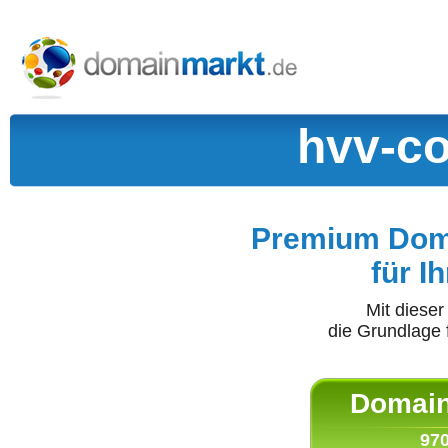
hvv-co
Premium Doma
für I
Mit diese
die Grundlage 
Domain 
970