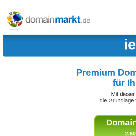
i
Premium Doma
für I
Mit diese
die Grundlage 
Domain 
2.80