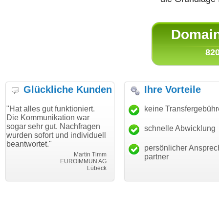
Domain 
820
Glückliche Kunden
Ihre Vorteile
ut funktioniert.
"Danke für den schnellen
keine Transfergebüh
"Ich bin da
ikation war
Transfer und guten Service!"
Wunschdom
gut. Nachfragen
haben. Die
schnelle Abwicklung
Thomas Schäfer
rt und individuell
mein Busin
i can eckert communication GmbH
Würzburg
."
hundertproz
persönlicher Ansprec
Martin Timm
partner
EUROIMMUN AG
Lübeck